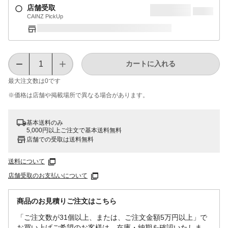
店舗受取
CAINZ PickUp
カートに入れる
最大注文数は
0
です
※価格は​店舗や​掲載場所で​異なる​場合が​あります。
基本送料のみ
5,000円以上ご注文で基本送料無料
店舗での受取は送料無料
送料について
店舗受取のお支払いについて
商品のお見積りご注文はこちら
「ご注文数が31個以上、または、ご注文金額5万円以上」で
お買い上げご希望のお客様は、在庫・納期を確認いたしま