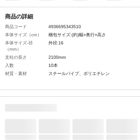
商品の詳細
商品コード
4936695343510
本体サイズ（cm）
梱包サイズ:(約)幅×奥行×高さ
本体サイズ-径
外径:16
（mm）
支柱の長さ
2100mm
入数
10本
材質・素材
スチールパイプ、ポリエチレン
最適な植物
キュウリ、トマト
重量
梱包重量:(約)kg