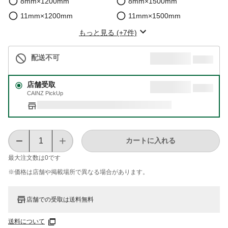
8mm×1200mm
8mm×1500mm
11mm×1200mm
11mm×1500mm
もっと見る (+7件)
配送不可
店舗受取
CAINZ PickUp
カートに入れる
最大注文数は
0
です
※価格は​店舗や​掲載場所で​異なる​場合が​あります。
店舗での受取は送料無料
送料について