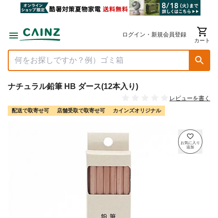
ログイン・新規会員登録
カート
ナチュラル鉛筆 HB ダース(12本入り)
レビューを書く
配送で取寄せ可
店舗受取で取寄せ可
カインズオリジナル