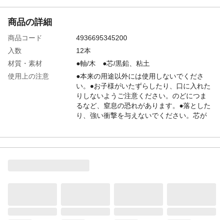
商品の詳細
商品コード
4936695345200
入数
12本
材質・素材
●軸/木 ●芯/黒鉛、粘土
使用上の注意
●本来の用途以外には使用しないでくださ
い。●お子様がいたずらしたり、口に入れた
りしないようご注意ください。のどにつま
るなど、窒息の恐れがあります。●落とした
り、強い衝撃を与えないでください。芯が
折れる原因となります。●火のそばに置かな
いでください。
硬度
HB
生産国
日本