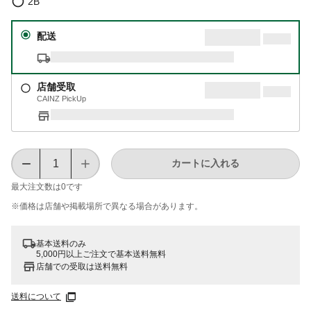
2B
配送
店舗受取
CAINZ PickUp
カートに入れる
最大注文数は
0
です
※価格は​店舗や​掲載場所で​異なる​場合が​あります。
基本送料のみ
5,000円以上ご注文で基本送料無料
店舗での受取は送料無料
送料について