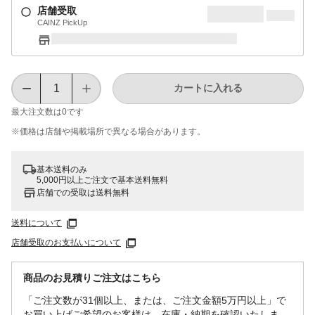
店舗受取
CAINZ PickUp
カートに入れる
最大注文数は
0
です
※価格は​店舗や​掲載場所で​異なる​場合が​あります。
基本送料のみ
5,000円以上ご注文で基本送料無料
店舗での受取は送料無料
送料について
店舗受取のお支払いについて
商品のお見積りご注文はこちら
「ご注文数が31個以上、または、ご注文金額5万円以上」で
お買い上げご希望のお客様は、在庫・納期を確認いたしま