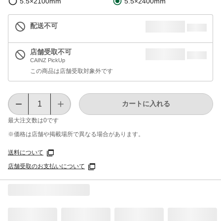
5.5×2100mm
5.5×2400mm
配送不可
店舗受取不可
CAINZ PickUp
この商品は店舗受取対象外です
カートに入れる
最大注文数は
0
です
※価格は​店舗や​掲載場所で​異なる​場合が​あります。
送料について
店舗受取のお支払いについて