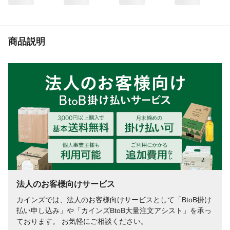
ータオル
貼り付け可
透明板ガラス、くもりガラス平らな面、凹
凸ガラス平らな面
貼り付け不可
くもりガラスザラザラ面、凹凸ガラス凹凸
商品説明
面
法人のお客様向けサービス
カインズでは、法人のお客様向けサービスとして「BtoB掛け
払い申し込み」や「カインズBtoB大量注文アシスト」を承っ
ております。 お気軽にご相談ください。