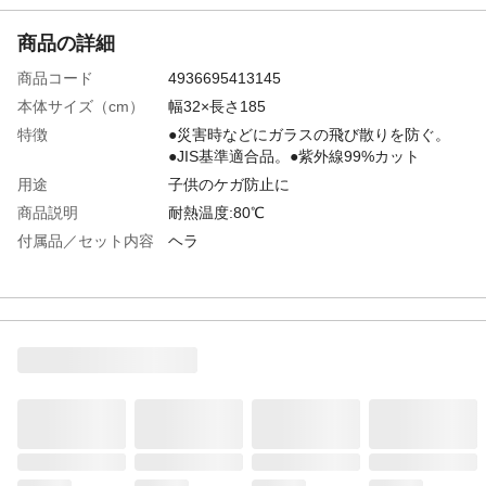
商品の詳細
商品コード
4936695413145
本体サイズ（cm）
幅32×長さ185
特徴
●災害時などにガラスの飛び散りを防ぐ。
●JIS基準適合品。●紫外線99%カット
用途
子供のケガ防止に
商品説明
耐熱温度:80℃
付属品／セット内容
ヘラ
入数
1
材質
●表面材/ポリエステル ●粘着剤/アクリル酸
エステル樹脂 ●保護フィルム/ポリエステ
ル
使用方法
1.汚れを落とす2.カットして貼る3.水と空気
を出す4.カッターナイフで切り落とす
生産国
日本
使用工具
付属ヘラ、カッターナイフまたはハサミ、
中性洗剤、霧吹きスプレー、定規、ペーパ