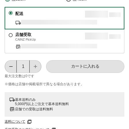
配送
店舗受取
CAINZ PickUp
カートに入れる
最大注文数は
0
です
※価格は​店舗や​掲載場所で​異なる​場合が​あります。
基本送料のみ
5,000円以上ご注文で基本送料無料
店舗での受取は送料無料
送料について