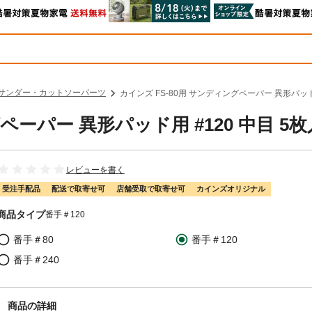
サンダー・カットソーパーツ
カインズ FS-80用 サンディングペーパー 異形パッド用
ペーパー 異形パッド用 #120 中目 5
レビューを書く
受注手配品
配送で取寄せ可
店舗受取で取寄せ可
カインズオリジナル
商品タイプ
番手＃120
番手＃80
番手＃120
番手＃240
商品の詳細