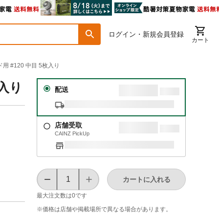
ログイン・新規会員登録
カート
 #120 中目 5枚入り
枚入り
配送
店舗受取
CAINZ PickUp
カートに入れる
最大注文数は
0
です
※価格は​店舗や​掲載場所で​異なる​場合が​あります。