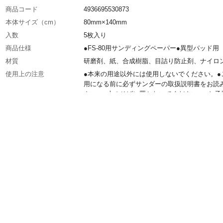
商品コード
4936695530873
本体サイズ（cm）
80mm×140mm
入数
5枚入り
商品仕様
●FS-80用サンディングペーパー●異型パッド用
材質
研磨剤、紙、合成樹脂、目詰り防止剤、ナイロ
使用上の注意
●本来の用途以外には使用しないでください。●
用になる前に必ずサンダーの取扱説明書をお読
さい。●火のそばに置かないでください。●お子
手の届かない場所に保管してください。
生産国
日本
販売元
株式会社カインズ
番手
＃120 中目