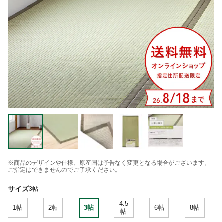
※商品のデザインや仕様、原産国は予告なく変更となる場合がございます。
ご指定はできませんのでご了承ください。
サイズ
3帖
4.5
1帖
2帖
3帖
6帖
8帖
帖