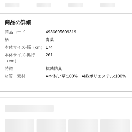
商品の詳細
商品コード
4936695609319
柄
青葉
本体サイズ-幅（cm）
174
本体サイズ-奥行
261
（cm）
特徴
抗菌防臭
材質・素材
●本体/い草:100% ●縁/ポリエステル:100%
お手入れ方法
●本製品は洗えません。●汚れた場合は乾い
た布で、万が一カビが発生した場合は固く
絞った布でたたくように拭き取り、十分に
乾燥させてからご使用ください。
生産国
中国