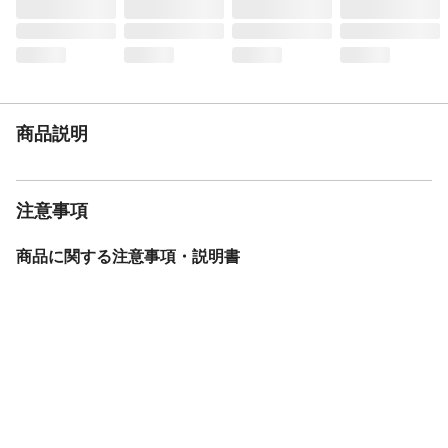
使用上の注意
●本来の用途以外には使用しないでくださ
い。●耐荷重の範囲内でご使用ください。●
上に乗ったり寄り掛かったりしますと破
損、転倒の恐れがありケガの原因となりま
す。●たわしまたは磨き粉でみがくとキズが
つくことがあります。
商品説明
生産国
日本
注意事項
商品に関する注意事項・説明書