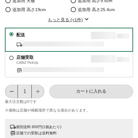
追加用 天板
追加用 高さ9.5cm
追加用 高さ19cm
追加用 高さ25.4cm
もっと見る (+1件)
配送
店舗受取
CAINZ PickUp
カートに入れる
最大注文数は
0
です
※価格は​店舗や​掲載場所で​異なる​場合が​あります。
個別送料 800円(1個あたり)
店舗での受取は送料無料