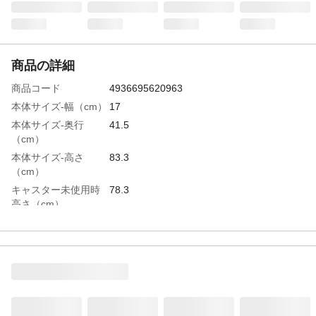
商品の詳細
商品コード
4936695620963
本体サイズ-幅（cm）
17
本体サイズ-奥行
41.5
（cm）
本体サイズ-高さ
83.3
（cm）
キャスター未使用時
78.3
高さ（cm）
特徴
●抗菌、消臭、防虫シート入り。●キッチン
や洗面所のちょっとしたすき間に。
材質・素材
●本体/ポリプロピレン(キャスター軸芯:スチ
ール) ●抗菌消臭防虫シート/発泡ポリエチ
レン(シート成分/ダイムシュー、ダイキラ
ー)
耐荷重
●天板:2.5kg ●引出し1段あたり:5.0kg