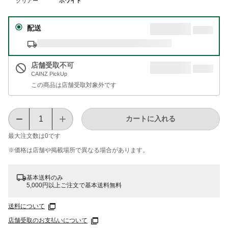
クリアー
ホワイト
配送
店舗受取不可
CAINZ PickUp
この商品は店舗受取対象外です
カートに入れる
最大注文数は
0
です
※価格は​店舗や​掲載場所で​異なる​場合が​あります。
基本送料のみ
5,000円以上ご注文で基本送料無料
送料について
店舗受取のお支払いについて