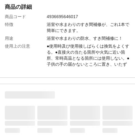
商品の詳細
商品コード
4936695646017
特徴
浴室や水まわりのすき間補修が、ごれ1本で
簡単にできます。
用途
浴室や水まわりの防水、すき間補修に！
使用上の注意
●使用時及び使用後しばらくは換気をよくす
る。●直接火の当たる箇所や火気に近い箇
所、常時高温となる箇所には使用しない。●
子供の手の届かないところに置き、いたず
らをしないよう注意する。●用途以外に使用
しない。●衣服につくととれないので注意す
る。
容量
50ml
生産国
日本
販売元
株式会社カインズ
カラー（硬化後）
ホワイト
シーリング材の種類
アルコール型シリコーン充てん材
使えないもの
ポリエチレン、ポリプロピレン、フッ素樹