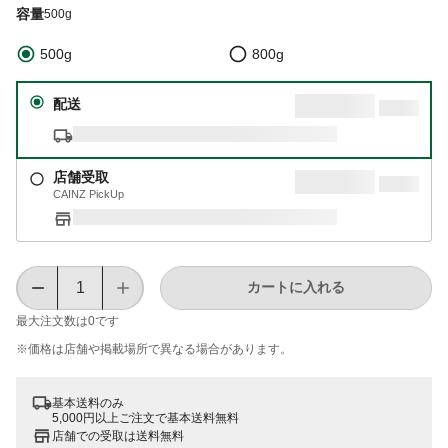
容量
500g
500g
800g
配送
店舗受取
CAINZ PickUp
カートに入れる
最大注文数は
0
です
※価格は​店舗や​掲載場所で​異なる​場合が​あります。
基本送料のみ
5,000円以上ご注文で基本送料無料
店舗での受取は送料無料