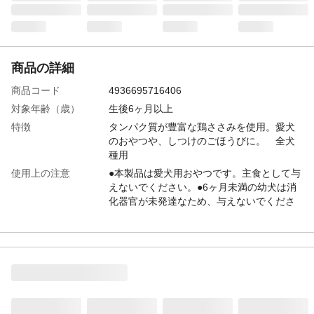
商品の詳細
商品コード
4936695716406
対象年齢（歳）
生後6ヶ月以上
特徴
タンパク質が豊富な鶏ささみを使用。愛犬
のおやつや、しつけのごほうびに。 全犬
種用
使用上の注意
●本製品は愛犬用おやつです。主食として与
えないでください。●6ヶ月未満の幼犬は消
化器官が未発達なため、与えないでくださ
い。
給与方法
1日数回に分けて、おやつとしてお与えくだ
さい。1日あたりの給与量●幼犬(生後6カ月
～):10～20g●超小型犬(～5kg):10～20g●小
型犬(5～10kg):20～30g●中型犬(10～
20kg):30～50g●大型犬(20～30kg):50～
70g●超大型犬(35kg～):70～90g