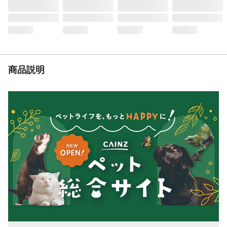
内容量
500g(250g×2袋)
生産国
中国
原材料
鶏肉、グリセリン、植物たん白、澱粉、食
塩、複合リン酸塩、デヒドロ酢酸ナトリウ
ム
栄養成分表示
粗たん白質:52.0%以上、粗脂肪:0.5%以上、
商品説明
粗繊維:1.5%以下、粗灰分:6.0%以下、水
分:22.0%以下
代謝エネルギー
290kcal(100g当たり)