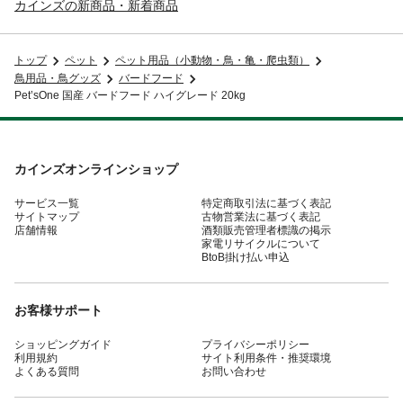
カインズの新商品・新着商品
トップ
ペット
ペット用品（小動物・鳥・亀・爬虫類）
鳥用品・鳥グッズ
バードフード
Pet’sOne 国産 バードフード ハイグレード 20kg
カインズオンラインショップ
サービス一覧
特定商取引法に基づく表記
サイトマップ
古物営業法に基づく表記
店舗情報
酒類販売管理者標識の掲示
家電リサイクルについて
BtoB掛け払い申込
お客様サポート
ショッピングガイド
プライバシーポリシー
利用規約
サイト利用条件・推奨環境
よくある質問
お問い合わせ