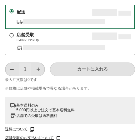
配送
店舗受取
CAINZ PickUp
カートに入れる
最大注文数は
0
です
※価格は​店舗や​掲載場所で​異なる​場合が​あります。
基本送料のみ
5,000円以上ご注文で基本送料無料
店舗での受取は送料無料
送料について
店舗受取のお支払いについて