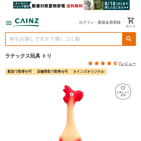
ログイン・新規会員登録
カート
ラテックス玩具 トリ
7レビュー
配送で取寄せ可
店舗受取で取寄せ可
カインズオリジナル