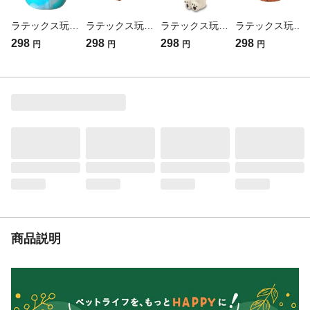
の保管、長時間の利用は避けてください。●
お子様の手の届かないところに保管してく
ラテックス玩具 エッグブルー
ラテックス玩具 ゴリラ
ラテックス玩具 ドッグ
ラテックス玩具 バスケットボール(販売終了)
ださい。
298
298
298
298
円
円
円
円
重量
(約)87g
対象動物
犬用
商品説明