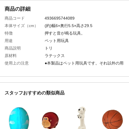
商品の詳細
商品コード
4936695744089
本体サイズ（cm）
(約)幅6×奥行5.5×高さ29.5
特徴
押すと音が鳴る玩具。
用途
ペット用玩具
商品説明
トリ
原材料
ラテックス
使用上の注意
●本製品はペット用玩具です。それ以外の用
途には使用しないでください。●安全のた
め、ペットに与えるときには飼い主の目の
届く範囲でご使用ください。飲み込みなど
十分にご注意ください。等
スタッフおすすめの類似商品
お手入れ方法
お手入れの際には、洗わずに、固く絞った
布などで表面を拭き、しっかり乾かしてく
ださい。
生産国
中国
販売者
株式会社カインズ
保管方法
●火気のそばや直射日光の強く当たる場所で