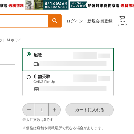
ログイン・新規会員登録
カート
ト M ホワイト
配送
店舗受取
CAINZ PickUp
カートに入れる
最大注文数は
0
です
※価格は​店舗や​掲載場所で​異なる​場合が​あります。