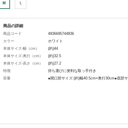
M
L
商品の詳細
商品コード
4936695744836
カラー
ホワイト
本体サイズ-幅（cm）
(約)44
本体サイズ-奥行（cm）
(約)32.5
本体サイズ-高さ（cm）
(約)27.2
特徴
持ち運びに便利な取っ手付き
容量
●開口部サイズ:(約)幅40.5cm×奥行30cm●底部
外寸/(約)幅36.5cm×奥行26.5cm・内寸/(約)幅35
行25cm●重量:(約)697.5g
材質・素材
ポリプロピレン
使用上の注意
●本品は洗濯物などを入れるバスケットです。●
の用途以外には使用しないでください。●火や
そばに置かないでください。●お子様の手の届
場所に保管してください。