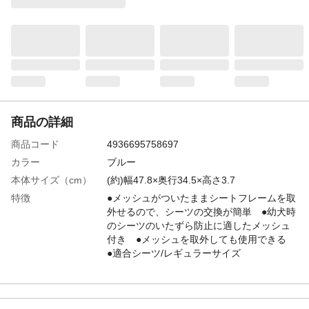
商品の詳細
商品コード
4936695758697
カラー
ブルー
本体サイズ（cm）
(約)幅47.8×奥行34.5×高さ3.7
特徴
●メッシュがついたままシートフレームを取
外せるので、シーツの交換が簡単 ●幼犬時
のシーツのいたずら防止に適したメッシュ
付き ●メッシュを取外しても使用できる
●適合シーツ/レギュラーサイズ
用途
犬用トイレ容器
原材料
●本体/ポリプロピレン ●サイドロック/ABS
樹脂