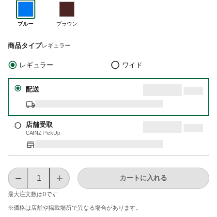
ブルー
ブラウン
商品タイプ
レギュラー
レギュラー
ワイド
配送
店舗受取
CAINZ PickUp
カートに入れる
最大注文数は
0
です
※価格は​店舗や​掲載場所で​異なる​場合が​あります。