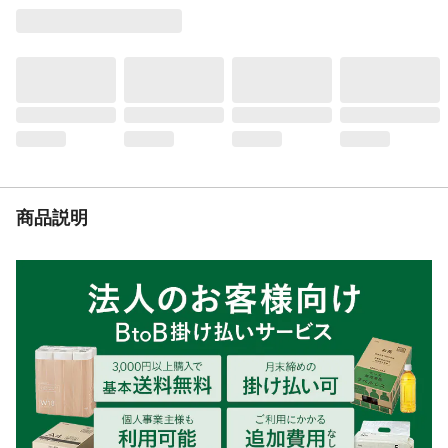
使用方法
両側のロックを解除し、シーツフレームを
持ち上げると、パーツを分けることができ
ます。トレーの上にシーツを敷いてメッシ
ュとシーツフレームをのせて両側のロック
をして使用してください。
生産国
中国
重量
(約)833.5g
商品説明