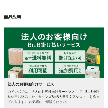
使用方法
1.調節グリップ側を下にし、家具端部にキ
ャップをセットします。2.外パイプを垂直
に天井いっぱいまで持ち上げた状態にし、
長さ固定ねじをしっかり締めつけて中パイ
商品説明
プを固定します。3.調節グリップをに徐々
に回して圧着固定させます。等
生産国
中国
仕上
●鉄パイプ/エポキシ樹脂粉体塗装 ●ねじ類/
メッキ仕上げ
重量
梱包重量(約)860g
法人のお客様向けサービス
カインズでは、法人のお客様向けサービスとして「BtoB掛け
払い申し込み」や「カインズBtoB大量注文アシスト」を承っ
ております。 お気軽にご相談ください。