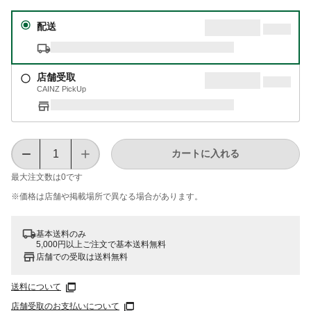
配送
店舗受取
CAINZ PickUp
カートに入れる
最大注文数は
0
です
※価格は​店舗や​掲載場所で​異なる​場合が​あります。
基本送料のみ
5,000円以上ご注文で基本送料無料
店舗での受取は送料無料
送料について
店舗受取のお支払いについて