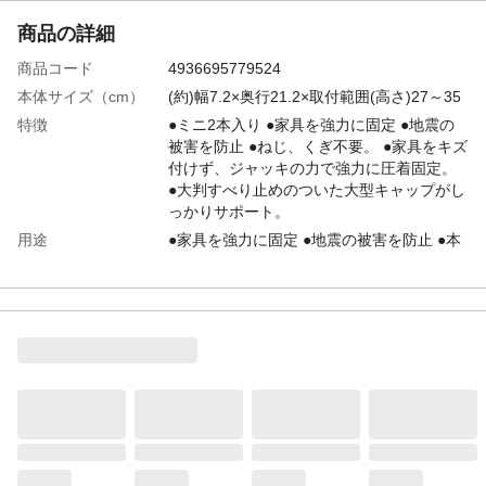
商品の詳細
商品コード
4936695779524
本体サイズ（cm）
(約)幅7.2×奥行21.2×取付範囲(高さ)27～35
特徴
●ミニ2本入り ●家具を強力に固定 ●地震の
被害を防止 ●ねじ、くぎ不要。 ●家具をキズ
付けず、ジャッキの力で強力に圧着固定。
●大判すべり止めのついた大型キャップがし
っかりサポート。
用途
●家具を強力に固定 ●地震の被害を防止 ●本
製品は家具を完全に固定するものではな
く、あくまで簡易転倒防止器具です。
商品説明
●ねじ、くぎ不要の突ばり固定式。 ●家具を
強力サポート
入数
2本入り
商品仕様
耐圧:200kg(公的機関での圧縮試験による)
材質
●パイプ類/鉄パイプ/エポキシ樹脂粉体塗装
●樹脂部品/ABS樹脂、EVA樹脂 ●ねじ類/鉄、
メッキ仕上げ