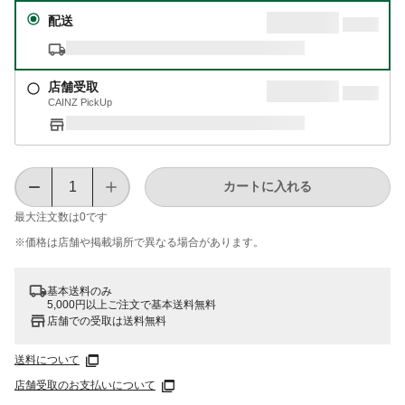
配送
店舗受取
CAINZ PickUp
カートに入れる
最大注文数は
0
です
※価格は​店舗や​掲載場所で​異なる​場合が​あります。
基本送料のみ
5,000円以上ご注文で基本送料無料
店舗での受取は送料無料
送料について
店舗受取のお支払いについて