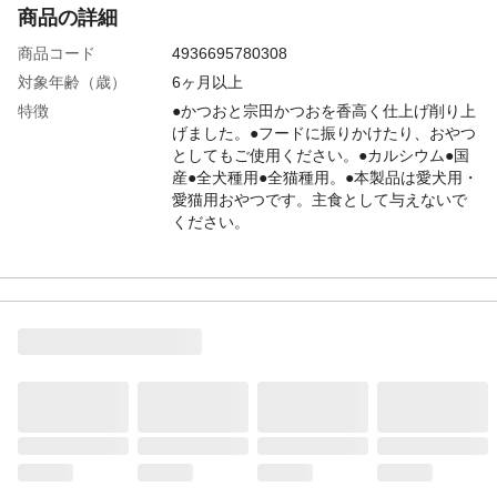
商品の詳細
商品コード
4936695780308
対象年齢（歳）
6ヶ月以上
特徴
●かつおと宗田かつおを香高く仕上げ削り上
げました。●フードに振りかけたり、おやつ
としてもご使用ください。●カルシウム●国
産●全犬種用●全猫種用。●本製品は愛犬用・
愛猫用おやつです。主食として与えないで
ください。
使用上の注意
●直射日光・高温多湿を避けて保存してくだ
さい。●開封後は必ず封をして冷蔵保存し、
賞味期限に関わらずなるべく早めにお与え
ください。
給与方法
給与量は愛犬・愛猫の大きさや健康状態に
よって異なります。パッケージ裏面の表を
目安に、1日数回に分けて、おやつとしてお
与えください。
内容量
60g
重量
梱包重量(約)68.9g