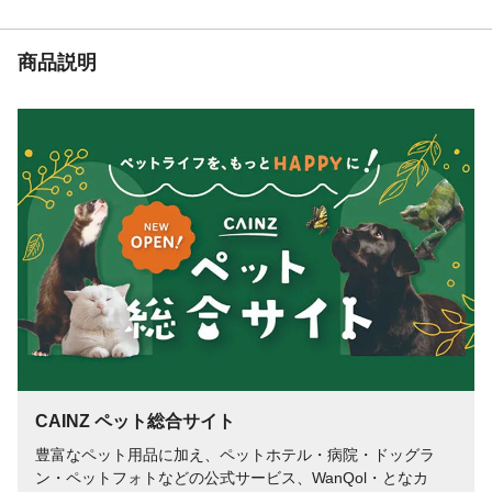
生産国
日本
原材料
かつおのふし、宗田かつおのふし
保証成分
粗たん白質:75.7%以上、粗脂肪:3.2%以上、
商品説明
粗繊維:0.4%以下、粗灰分:3.5%以下、水
分:17.2%以下
代謝エネルギー
100gあたり:351kcal
CAINZ ペット総合サイト
豊富なペット用品に加え、ペットホテル・病院・ドッグラ
ン・ペットフォトなどの公式サービス、WanQol・となカ