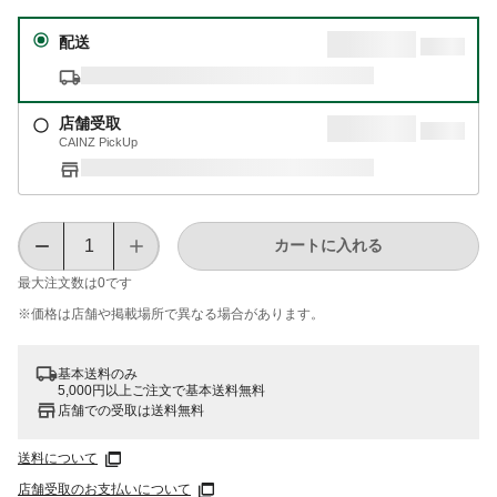
配送
店舗受取
CAINZ PickUp
カートに入れる
最大注文数は
0
です
※価格は​店舗や​掲載場所で​異なる​場合が​あります。
基本送料のみ
5,000円以上ご注文で基本送料無料
店舗での受取は送料無料
送料について
店舗受取のお支払いについて