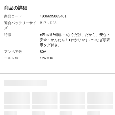
商品の詳細
商品コード
4936695865401
適合バッテリーサイ
B17～D23
ズ
特徴
●表示番号順につなぐだけ、だから、安心・
安全・かんたん！●わかりやすいつなぎ順表
示タグ付き。
アンペア数
80A
ボルト数
12V車用
使用不可な車種
外車、RV車、2tトラック
対応車種
ハイブリッド車、軽自動車、普通乗用車、
ワンボックス、ディーゼル車