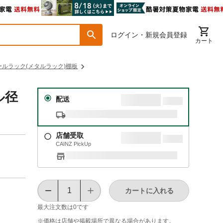
ログイン・新規会員登録
カート
ールラック(メタルラック)棚板
ル径
配送
店舗受取
CAINZ PickUp
カートに入れる
最大注文数は
0
です
※価格は​店舗や​掲載場所で​異なる​場合が​あります。