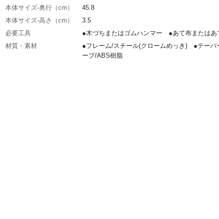
本体サイズ-奥行（cm）
45.8
本体サイズ-高さ（cm）
3.5
必要工具
●木づちまたはゴムハンマー ●あて布またはあ
材質・素材
●フレーム/スチール(クロームめっき) ●テーパ
ープ/ABS樹脂
耐荷重
40kg
使用上の注意
●本来の用途以外には使用しないでください。●
を落とす際は、乾いた布で拭いてください。汚
どいときは、薄めた中性洗剤をしみ込ませた布
絞ったもので汚れを落としてから、乾いた布で
ください。
生産国
台湾