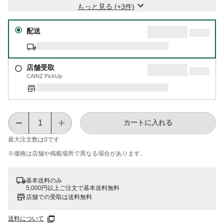
もっと見る (+3件)
配送
店舗受取
CAINZ PickUp
カートに入れる
最大注文数は
0
です
※価格は​店舗や​掲載場所で​異なる​場合が​あります。
基本送料のみ
5,000円以上ご注文で基本送料無料
店舗での受取は送料無料
送料について