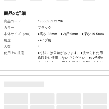
商品の詳細
商品コード
4936695972796
カラー
ブラック
本体サイズ（cm）
●高さ:25mm ●内径:9mm ●深さ:19.5mm
用途
パイプ用
入数
4
使用上の注意
●寸法には公差があります。●決められた用
途以外に使用しないでください。●お子様の
手の届かない、安全な場所に保管してくだ
さい。
重量
6g