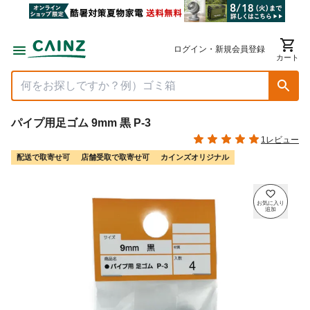
ログイン・新規会員登録
カート
パイプ用足ゴム 9mm 黒 P-3
1レビュー
配送で取寄せ可
店舗受取で取寄せ可
カインズオリジナル