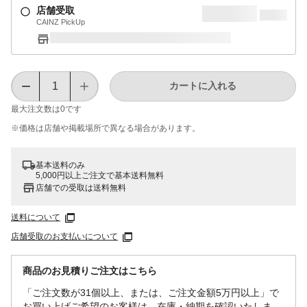
店舗受取
CAINZ PickUp
カートに入れる
最大注文数は
0
です
※価格は​店舗や​掲載場所で​異なる​場合が​あります。
基本送料のみ
5,000円以上ご注文で基本送料無料
店舗での受取は送料無料
送料について
店舗受取のお支払いについて
商品のお見積りご注文はこちら
「ご注文数が31個以上、または、ご注文金額5万円以上」で
お買い上げご希望のお客様は、在庫・納期を確認いたしま