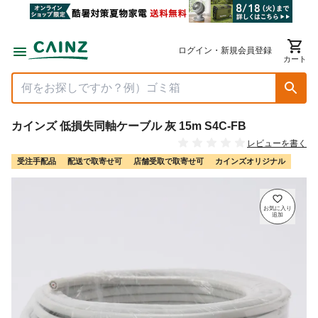
ログイン・新規会員登録
カート
カインズ 低損失同軸ケーブル 灰 15m S4C-FB
レビューを書く
受注手配品
配送で取寄せ可
店舗受取で取寄せ可
カインズオリジナル