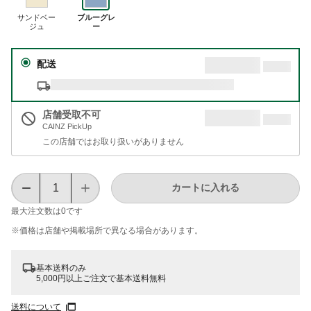
サンドベー
ブルーグレ
ジュ
ー
配送
店舗受取不可
CAINZ PickUp
この店舗ではお取り扱いがありません
カートに入れる
最大注文数は
0
です
※価格は​店舗や​掲載場所で​異なる​場合が​あります。
基本送料のみ
5,000円以上ご注文で基本送料無料
送料について