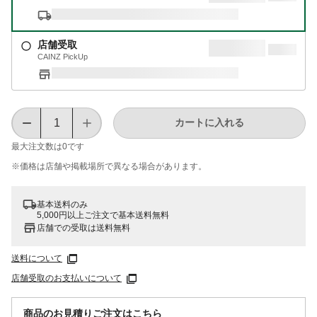
店舗受取
CAINZ PickUp
カートに入れる
最大注文数は
0
です
※価格は​店舗や​掲載場所で​異なる​場合が​あります。
基本送料のみ
5,000円以上ご注文で基本送料無料
店舗での受取は送料無料
送料について
店舗受取のお支払いについて
商品のお見積りご注文はこちら