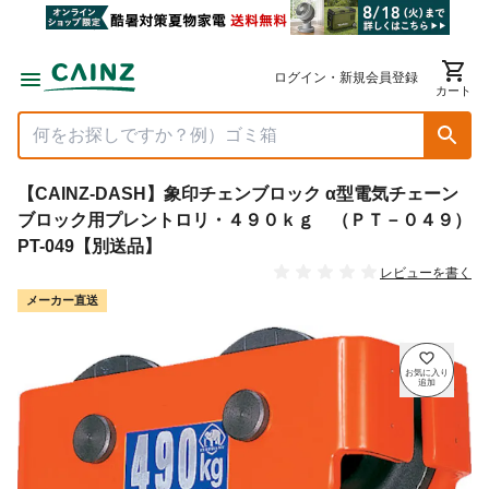
ログイン・新規会員登録
カート
【CAINZ-DASH】象印チェンブロック α型電気チェーン
ブロック用プレントロリ・４９０ｋｇ （ＰＴ－０４９）
PT-049【別送品】
レビューを書く
メーカー直送