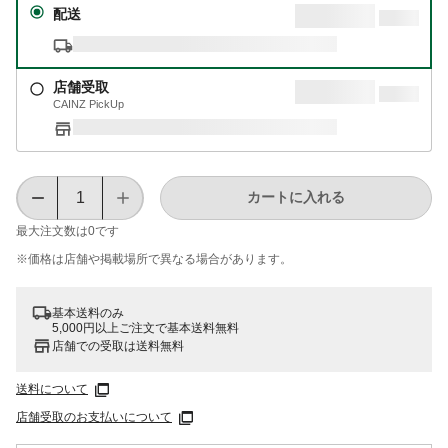
配送
店舗受取
CAINZ PickUp
カートに入れる
最大注文数は
0
です
※価格は​店舗や​掲載場所で​異なる​場合が​あります。
基本送料のみ
5,000円以上ご注文で基本送料無料
店舗での受取は送料無料
送料について
店舗受取のお支払いについて