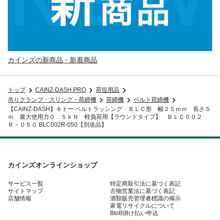
カインズの新商品・新着商品
トップ
CAINZ-DASH PRO
荷役用品
吊りクランプ・スリング・荷締機
荷締機
ベルト荷締機
【CAINZ-DASH】キトー ベルトラッシング ＢＬＣ形 幅２５ｍｍ 長さ５
ｍ 最大使用力０．５ｋＮ 軽負荷用【ラウンドタイプ】 ＢＬＣ００２
Ｒ－０５０ BLC002R-050【別送品】
カインズオンラインショップ
サービス一覧
特定商取引法に基づく表記
サイトマップ
古物営業法に基づく表記
店舗情報
酒類販売管理者標識の掲示
家電リサイクルについて
BtoB掛け払い申込