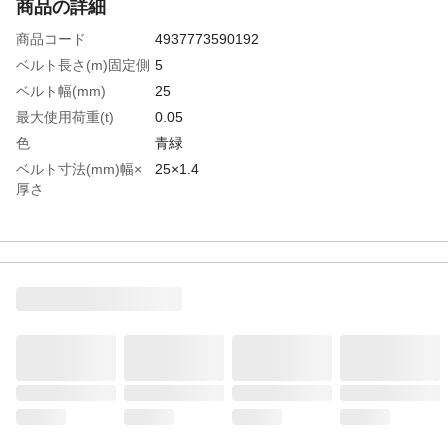
商品の詳細
商品コード
4937773590192
ベルト長さ(m)固定側
5
ベルト幅(mm)
25
最大使用荷重(t)
0.05
色
青緑
ベルト寸法(mm)幅×
25×1.4
厚さ
生産国
日本
重さ
300.000G
材質1
ベルト：ポリエステル
材質2
カムバックル：亜鉛合金