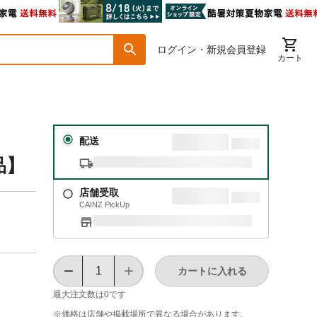
ログイン・新規会員登録
カート
２
配送
品】
店舗受取
CAINZ PickUp
カートに入れる
最大注文数は
0
です
※価格は​店舗や​掲載場所で​異なる​場合が​あります。