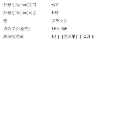
外形寸法(mm)間口
672
外形寸法(mm)高さ
103
色
ブラック
適合フタ(別売)
TPE-36F
表面抵抗値
10［［の５乗］］Ω以下
有効内寸(mm)奥行
291
有効内寸(mm)間口
627
有効内寸(mm)高さ
81
容量(L)
15
適合カード差し(別売)
TPプレート GQR200×70 TP-1（長側のみ） T
生産国
日本
重さ
1.500KG
材質1
導電性ポリプロピレン(PP)