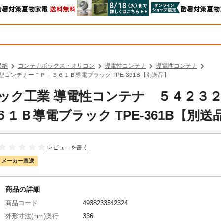
収納
コンテナボックス・オリコン
導電性コンテナ
導電性コンテナ
型コンテナーＴＰ－３６１Ｂ導電ブラック TPE-361B【別送品】
スチック工業 導電性コンテナ ５４２３
Ｂ導電ブラック TPE-361B【別送
レビューを書く
メーカー直送
商品の詳細
商品コード
4938233542324
外形寸法(mm)奥行
336