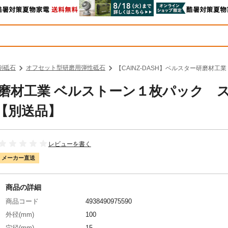
削砥石
オフセット型研磨用弾性砥石
【CAINZ-DASH】ベルスター研磨材工
ー研磨材工業 ベルストーン１枚パック 
P【別送品】
レビューを書く
メーカー直送
商品の詳細
商品コード
4938490975590
外径(mm)
100
穴径(mm)
15