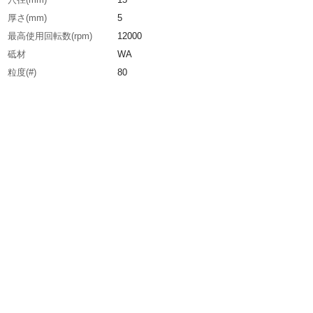
厚さ(mm)
5
最高使用回転数(rpm)
12000
砥材
WA
粒度(#)
80
生産国
日本
重さ
131.000G
材質1
基材：弾性ラバー
材質2
研磨砥粒
材質3
セラミックフィラー