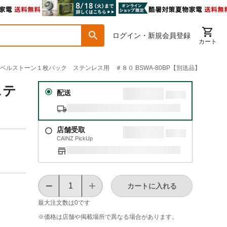
ログイン・新規会員登録
カート
業 ベルストーン１枚パック ステンレス用 ＃８０ BSWA-80BP【別送品】
ステ
配送
店舗受取
CAINZ PickUp
カートに入れる
最大注文数は
0
です
※価格は​店舗や​掲載場所で​異なる​場合が​あります。