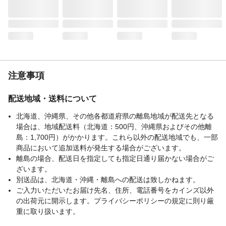
ト●反射板●フットサポート高さ調節●転倒防
止バー●肘掛け跳ね上げ
材質・素材
本体/アルミニウム合金
注意事項
配送地域・送料について
北海道、沖縄県、その他各都道府県の離島地域が配送先となる
場合は、地域配送料（北海道：500円、沖縄県およびその他離
島：1,700円）がかかります。これら以外の配送地域でも、一部
商品において追加送料が発生する場合がございます。
離島の場合、配送日を指定しても指定日通り届かない場合がご
ざいます。
別送品は、北海道・沖縄・離島への配送は致しかねます。
ご入力いただいたお届け先名、住所、電話番号をカインズ以外
の出荷元に開示します。プライバシーポリシーの規定に則り厳
重に取り扱います。