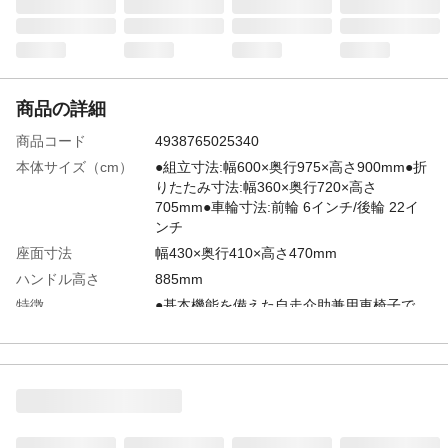
商品の詳細
商品コード
4938765025340
本体サイズ（cm）
●組立寸法:幅600×奥行975×高さ900mm●折
りたたみ寸法:幅360×奥行720×高さ
705mm●車輪寸法:前輪 6インチ/後輪 22イ
ンチ
座面寸法
幅430×奥行410×高さ470mm
ハンドル高さ
885mm
特徴
●基本機能を備えた自走介助兼用車椅子で
す。●ノーパンクタイヤ採用でパンクの心配
がありません。●脚部スイングアウト、肘跳
ね上げで乗り降りが簡単にでき転倒防止バ
ー付きで安全に走行できます。
商品仕様
●駐車ブレーキ●介助ブレーキ●ノーパンクタ
イヤ●背折れ●脚部スイングアウト●安全ベル