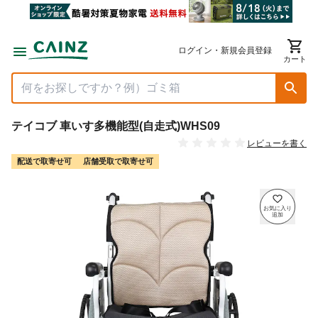
ログイン・新規会員登録
カート
テイコブ 車いす多機能型(自走式)WHS09
レビューを書く
配送で取寄せ可
店舗受取で取寄せ可