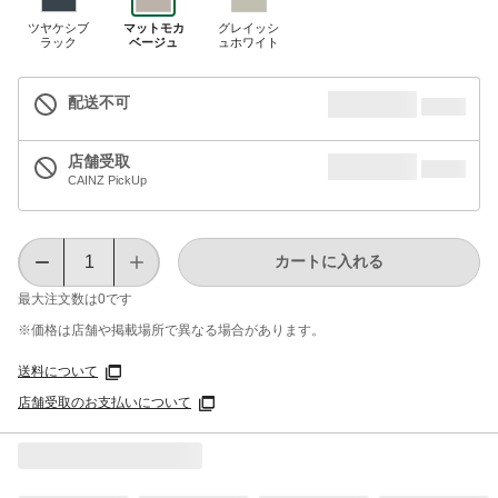
ツヤケシブ
マットモカ
グレイッシ
ラック
ベージュ
ュホワイト
配送不可
店舗受取
CAINZ PickUp
カートに入れる
最大注文数は
0
です
※価格は​店舗や​掲載場所で​異なる​場合が​あります。
送料について
店舗受取のお支払いについて