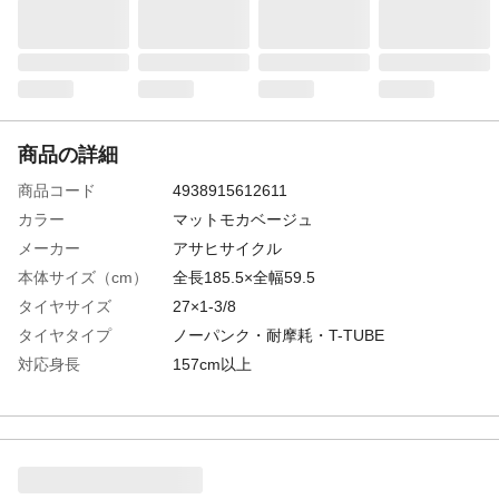
商品の詳細
商品コード
4938915612611
カラー
マットモカベージュ
メーカー
アサヒサイクル
本体サイズ（cm）
全長185.5×全幅59.5
タイヤサイズ
27×1-3/8
タイヤタイプ
ノーパンク・耐摩耗・T-TUBE
対応身長
157cm以上
サドル高さ
79cm以上
特徴
通勤・通学に最適！絶対にパンクしないノ
ーパンク自転車
商品説明
t-チューブ採用で軽量、クッション性が向
上！