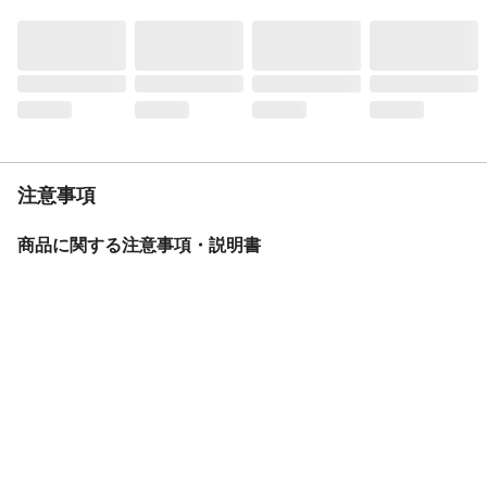
材質・素材
フレーム/スチール(S型パラレル)
ライト
LEDオートライト
後ブレーキ
ローラーブレーキ
カギ
錠前/シリンダーリング錠
キャリア
クラス25(CPキャリア)
サドル
ふんわりフィットサドル黒
注意事項
スタンド
両立スタンド
バスケット
前カゴ付
商品に関する注意事項・説明書
BAA
基準適合
モデル年度
2025年度
重量
22.0kg
変速機方式
外装6段変速
保証サービス
製品保証1年
盗難補償制度期間
購入後3年