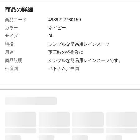
商品の詳細
商品コード
4939212760159
カラー
ネイビー
サイズ
3L
特徴
シンプルな簡易用レインスーツ
用途
雨天時の軽作業に
商品説明
シンプルな簡易用レインスーツです。
生産国
ベトナム／中国
商品仕様
簡易ビニールレインスーツ
材質
PVC
性能
フードボタン着脱式、左胸ポケット付、二
重袖(内袖ゴム入り)
重量
450ｇ
身長
180ｃｍ～190ｃｍ