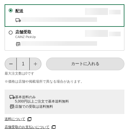
配送
店舗受取
CAINZ PickUp
カートに入れる
最大注文数は
0
です
※価格は​店舗や​掲載場所で​異なる​場合が​あります。
基本送料のみ
5,000円以上ご注文で基本送料無料
店舗での受取は送料無料
送料について
店舗受取のお支払いについて