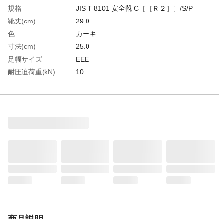
規格
JIS T 8101 安全靴 C［［Ｒ２］］/S/P
靴丈(cm)
29.0
色
カーキ
寸法(cm)
25.0
足幅サイズ
EEE
耐圧迫荷重(kN)
10
EU(ヨーロッパ)規格
41
サイズ
UK(イギリス)規格サ
7
イズ
US(アメリカ)規格サ
8
イズ
生産国
日本
重さ
2.100KG
材質1
胴部:天然ゴム
材質2
先芯:鋼製
材質3
踏抜き防止板：ステンレス製
商品説明