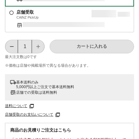
店舗受取
CAINZ PickUp
カートに入れる
最大注文数は
0
です
※価格は​店舗や​掲載場所で​異なる​場合が​あります。
基本送料のみ
5,000円以上ご注文で基本送料無料
店舗での受取は送料無料
送料について
店舗受取のお支払いについて
商品のお見積りご注文はこちら