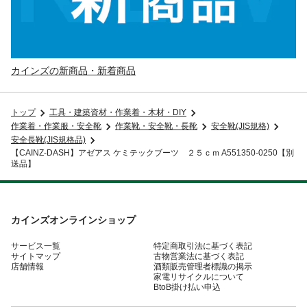
カインズの新商品・新着商品
トップ
工具・建築資材・作業着・木材・DIY
作業着・作業服・安全靴
作業靴・安全靴・長靴
安全靴(JIS規格)
安全長靴(JIS規格品)
【CAINZ-DASH】アゼアス ケミテックブーツ ２５ｃｍ A551350-0250【別
送品】
カインズオンラインショップ
サービス一覧
特定商取引法に基づく表記
サイトマップ
古物営業法に基づく表記
店舗情報
酒類販売管理者標識の掲示
家電リサイクルについて
BtoB掛け払い申込