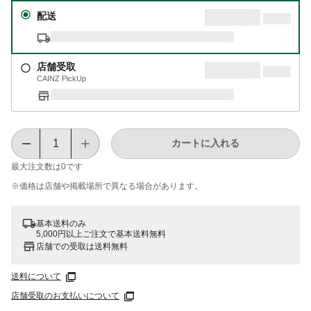
配送
店舗受取
CAINZ PickUp
カートに入れる
最大注文数は
0
です
※価格は​店舗や​掲載場所で​異なる​場合が​あります。
基本送料のみ
5,000円以上ご注文で基本送料無料
店舗での受取は送料無料
送料について
店舗受取のお支払いについて