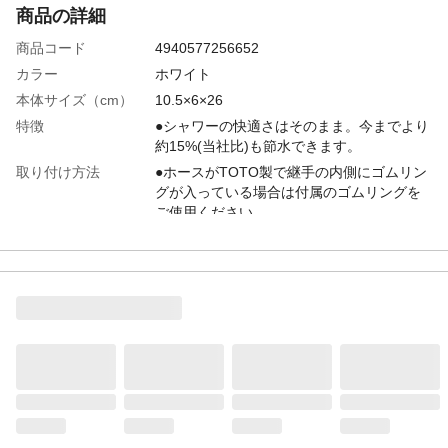
商品の詳細
商品コード
4940577256652
カラー
ホワイト
本体サイズ（cm）
10.5×6×26
特徴
●シャワーの快適さはそのまま。今までより
約15%(当社比)も節水できます。
取り付け方法
●ホースがTOTO製で継手の内側にゴムリン
グが入っている場合は付属のゴムリングを
ご使用ください。
入数
1個入り
材質
●シャワーヘッド/樹脂
付属品／セット内容
シャワーヘッド、ゴムリング1個
使用上の注意
●シャワーヘッドはプラスチック製です。ね
じをつぶさないよう十分に気をつけてねじ
込んでください。●熱湯(60℃以上)を通さな
いでください。破損、変型、変色すること
があります。●一般家庭用以外(業務用など)
には使用しないでください。
生産国
日本