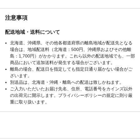
アダプターなしで取
TOTO、KAKUDAI、 SAN-EI
付け可能なメーカー
注意事項
角度調整
なし
使用温度
1～60℃
配送地域・送料について
使用流体
上水道水
北海道、沖縄県、その他各都道府県の離島地域が配送先となる
取替対象品
TOTO、KVK、MYM、カクダイ、SAN-
場合は、地域配送料（北海道：500円、沖縄県およびその他離
EI,LIXIL(INAX)
島：1,700円）がかかります。これら以外の配送地域でも、一部
取付対象
TOTO、KVK、MYM、カクダイ、SAN-
商品において追加送料が発生する場合がございます。
EI,LIXIL(INAX)
離島の場合、配送日を指定しても指定日通り届かない場合がご
重量
0.163kg
ざいます。
適合メーカー
TOTO、カクダイ、SAN-EI
別送品は、北海道・沖縄・離島への配送は致しかねます。
ご入力いただいたお届け先名、住所、電話番号をカインズ以外
の出荷元に開示します。プライバシーポリシーの規定に則り厳
重に取り扱います。