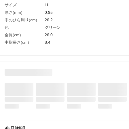
サイズ
LL
厚さ(mm)
0.95
手のひら周り(cm)
26.2
色
グリーン
全長(cm)
26.0
中指長さ(cm)
8.4
生産国
日本
重さ
78.000G
材質1
表:ポリウレタン
材質2
裏:綿
商品説明