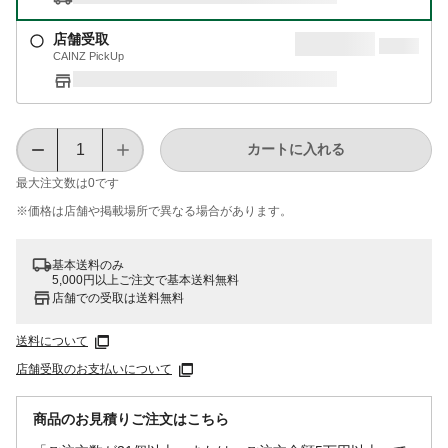
店舗受取
CAINZ PickUp
カートに入れる
最大注文数は
0
です
※価格は​店舗や​掲載場所で​異なる​場合が​あります。
基本送料のみ
5,000円以上ご注文で基本送料無料
店舗での受取は送料無料
送料について
店舗受取のお支払いについて
商品のお見積りご注文はこちら