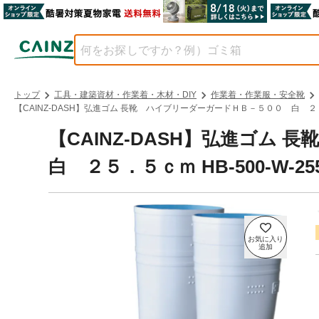
トップ
工具・建築資材・作業着・木材・DIY
作業着・作業服・安全靴
【CAINZ-DASH】弘進ゴム 長靴 ハイブリーダーガードＨＢ－５００ 白 ２５．
【CAINZ-DASH】弘進ゴム
白 ２５．５ｃｍ HB-500-W-2