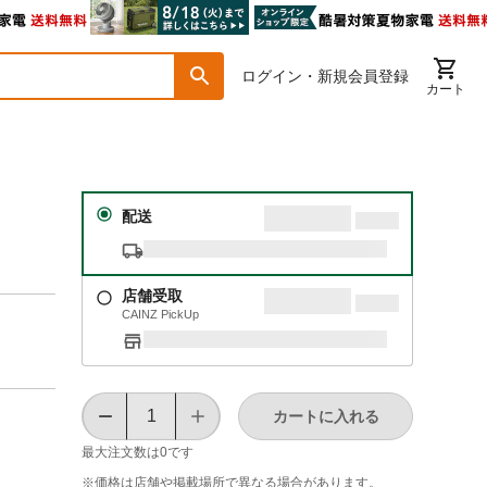
ログイン・新規会員登録
カート
００
配送
店舗受取
CAINZ PickUp
カートに入れる
最大注文数は
0
です
※価格は​店舗や​掲載場所で​異なる​場合が​あります。