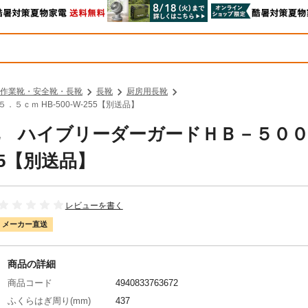
作業靴・安全靴・長靴
長靴
厨房用長靴
５ｃｍ HB-500-W-255【別送品】
 長靴 ハイブリーダーガードＨＢ－５
55【別送品】
レビューを書く
メーカー直送
商品の詳細
商品コード
4940833763672
ふくらはぎ周り(mm)
437