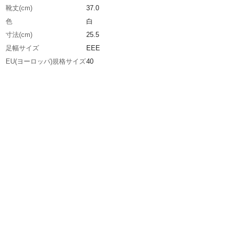
靴丈(cm)
37.0
色
白
寸法(cm)
25.5
足幅サイズ
EEE
EU(ヨーロッパ)規格サイズ
40
UK(イギリス)規格サイズ
6.5
US(アメリカ)規格サイズ
7
生産国
日本
重さ
2.080KG
材質1
本体：ポリ塩化ビニール（PVC)
材質2
先芯：鋼製