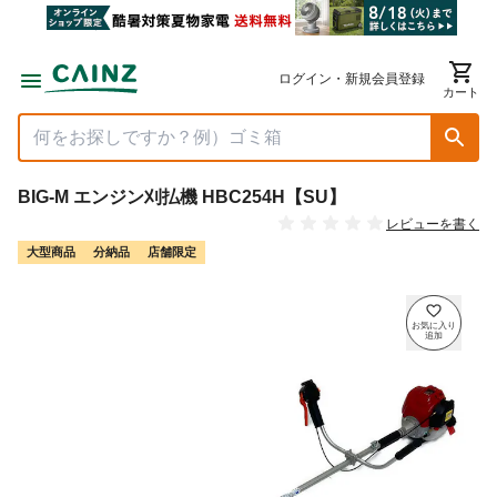
ログイン・新規会員登録
カート
BIG-M エンジン刈払機 HBC254H【SU】
レビューを書く
大型商品
分納品
店舗限定