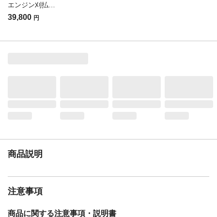
リー容量
エンジン刈払機 HBC2540H【SU】
使用燃料／混合比
自動車用亜鉛ガソリン
39,800
円
重量
5.4kg
排気量
25立方センチメートル
連続使用時間
約60分
商品説明
注意事項
商品に関する注意事項・説明書