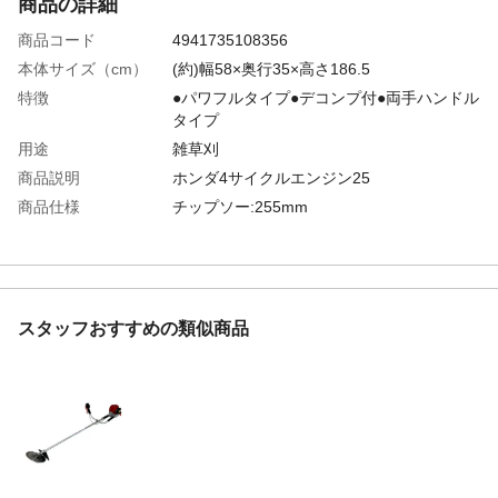
商品の詳細
商品コード
4941735108356
本体サイズ（cm）
(約)幅58×奥行35×高さ186.5
特徴
●パワフルタイプ●デコンプ付●両手ハンドル
タイプ
用途
雑草刈
商品説明
ホンダ4サイクルエンジン25
商品仕様
チップソー:255mm
付属品／セット内容
保護メガネ、飛散防護カバー、ワンアクシ
ョン脱着式肩掛けバンド付
使用上の注意
●出荷時、エンジンオイルは入っておりませ
ん。エンジンを始動する前に必ずエンジン
スタッフおすすめの類似商品
オイルを入れてください。●燃料は必ず自動
車用ガソリンのみで使用してください。2サ
イクルエンジン用の混合燃料を使用すると
エンジンの故障の原因になります。
エンジンやモーター
空冷4サイクルガソリン(OHC)
形式
タンク容量・バッテ
0.54L