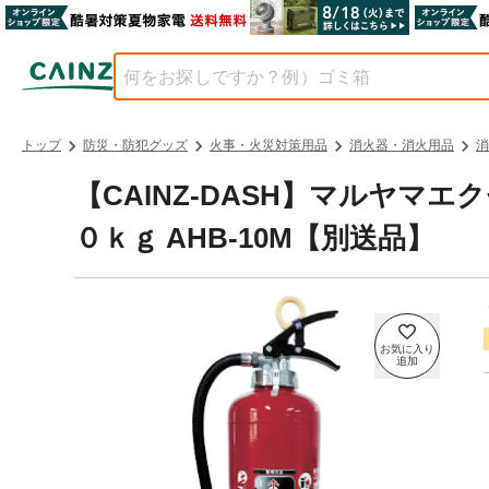
トップ
防災・防犯グッズ
火事・火災対策用品
消火器・消火用品
消
【CAINZ-DASH】マルヤマ
０ｋｇ AHB-10M【別送品】