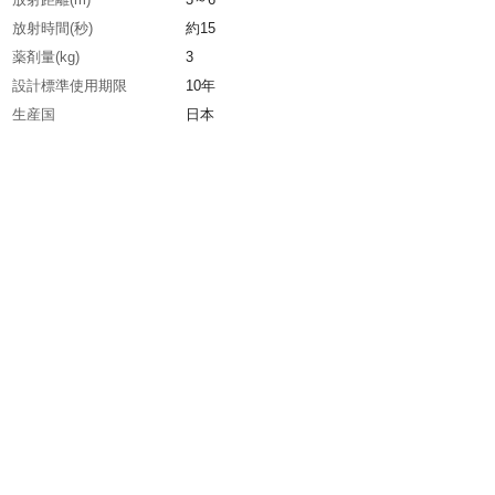
放射時間(秒)
約15
薬剤量(kg)
3
設計標準使用期限
10年
生産国
日本
重さ
4.900KG