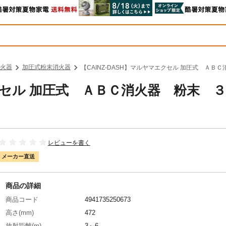
火器
加圧式粉末消火器
【CAINZ-DASH】マルヤマエクセル 加圧式 ＡＢＣ
エクセル 加圧式 ＡＢＣ消火器 粉末 
レビューを書く
メーカー直送
商品の詳細
商品コード
4941735250673
高さ(mm)
472
放射距離(m)
3～6