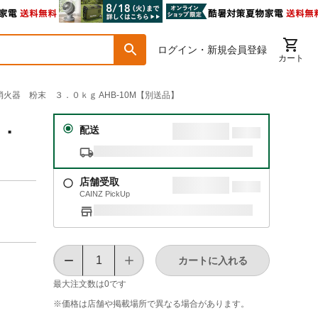
ログイン・新規会員登録
カート
消火器 粉末 ３．０ｋｇ AHB-10M【別送品】
３．
配送
店舗受取
CAINZ PickUp
カートに入れる
最大注文数は
0
です
※価格は​店舗や​掲載場所で​異なる​場合が​あります。