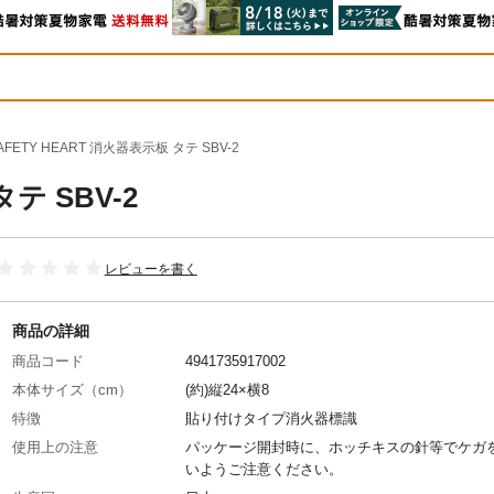
AFETY HEART 消火器表示板 タテ SBV-2
テ SBV-2
レビューを書く
商品の詳細
商品コード
4941735917002
本体サイズ（cm）
(約)縦24×横8
特徴
貼り付けタイプ消火器標識
使用上の注意
パッケージ開封時に、ホッチキスの針等でケガ
いようご注意ください。