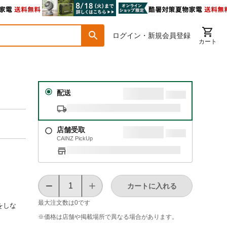
ログイン・新規会員登録
カート
配送
店舗受取
CAINZ PickUp
カートに入れる
最大注文数は
0
です
をしな
※価格は​店舗や​掲載場所で​異なる​場合が​あります。