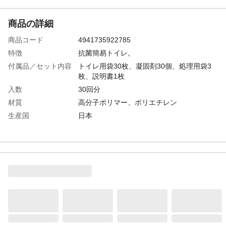
商品の詳細
商品コード
4941735922785
特徴
抗菌簡易トイレ。
付属品／セット内容
トイレ用袋30枚、凝固剤30個、処理用袋3
枚、説明書1枚
入数
30回分
材質
高分子ポリマー、ポリエチレン
生産国
日本
重量
950g