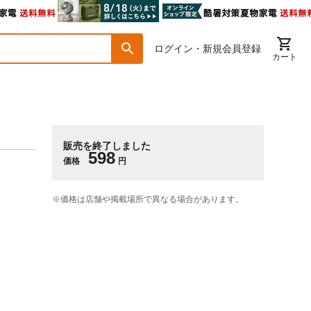
ログイン・新規会員登録
カート
販売を終了しました
598
価格
円
※価格は​店舗や​掲載場所で​異なる​場合が​あります。