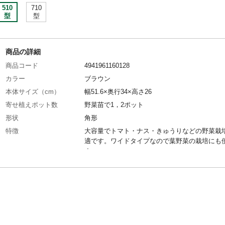
510
710
型
型
商品の詳細
商品コード
4941961160128
カラー
ブラウン
本体サイズ（cm）
幅51.6×奥行34×高さ26
寄せ植えポット数
野菜苗で1，2ポット
形状
角形
特徴
大容量でトマト・ナス・きゅうりなどの野菜栽
適です。ワイドタイプなので葉野菜の栽培にも
す。
用途
菜園向き
商品説明
野菜の育成に最適です
重量
800g
容量
28L
材質・素材
ポリプロピレン