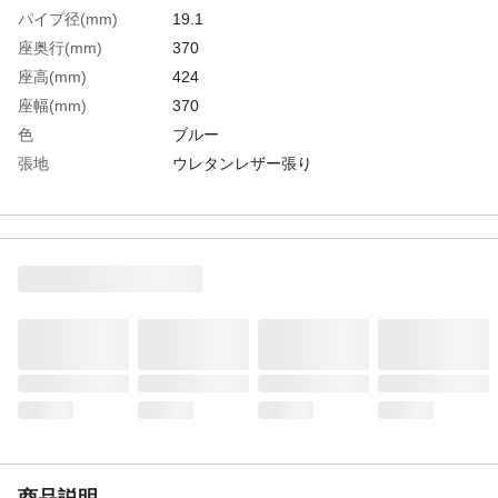
パイプ径(mm)
19.1
座奥行(mm)
370
座高(mm)
424
座幅(mm)
370
色
ブルー
張地
ウレタンレザー張り
生産国
中国
重さ
4.400KG
材質1
背部・座部：ハードボード・ウレタンフォ
ーム・ウレタンレザー
材質2
脚部：スチールパイプ（クロムメッキ）
商品説明