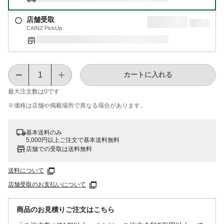
店舗受取
CAINZ PickUp
カートに入れる
最大注文数は
0
です
※価格は​店舗や​掲載場所で​異なる​場合が​あります。
基本送料のみ
5,000円以上ご注文で基本送料無料
店舗での受取は送料無料
送料について
店舗受取のお支払いについて
商品のお見積りご注文はこちら