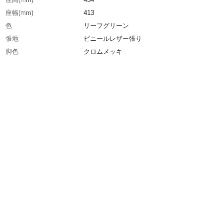
座幅(mm)
413
色
リーフグリーン
張地
ビニールレザー張り
脚色
クロムメッキ
座面色
リーフグリーン
背面色
リーフグリーン
生産国
日本
重さ
4.200KG
材質1
背部・座部：PP樹脂成型品・オレフィン系フォ
材質2
脚部：φ13mmハイテンションスチールパイプ（
ムメッキ）