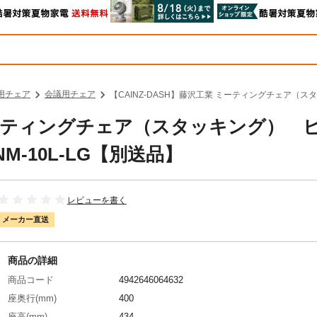
用チェア
会議用チェア
【CAINZ-DASH】藤沢工業 ミーティングチェア（ス
 ミーティングチェア（スタッキング） 
-10L-LG【別送品】
レビューを書く
メーカー直送
商品の詳細
商品コード
4942646064632
座奥行(mm)
400
座高(mm)
434