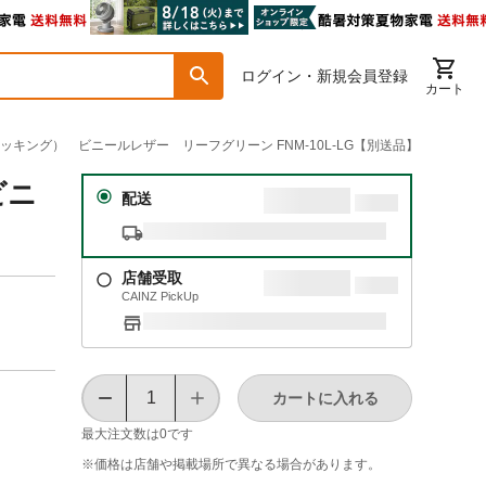
ログイン・新規会員登録
カート
タッキング） ビニールレザー リーフグリーン FNM-10L-LG【別送品】
ビニ
配送
店舗受取
CAINZ PickUp
カートに入れる
最大注文数は
0
です
※価格は​店舗や​掲載場所で​異なる​場合が​あります。