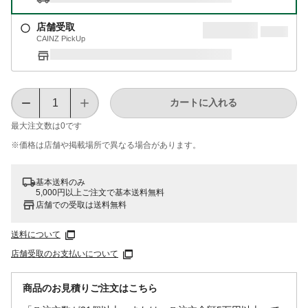
店舗受取
CAINZ PickUp
カートに入れる
最大注文数は
0
です
※価格は​店舗や​掲載場所で​異なる​場合が​あります。
基本送料のみ
5,000円以上ご注文で基本送料無料
店舗での受取は送料無料
送料について
店舗受取のお支払いについて
商品のお見積りご注文はこちら