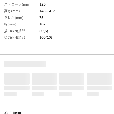
ストローク(mm)
120
高さ(mm)
145～412
爪長さ(mm)
75
幅(mm)
182
揚力(kN)爪部
50(5)
揚力(kN)頭部
100(10)
爪部高さ(mm)最高
145
爪部高さ(mm)最低
25
本体高さ(mm)
292
爪幅(mm)
75
生産国
日本
重さ
21.000KG
商品説明