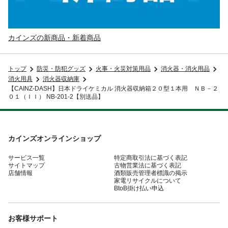
カインズの新商品・新着商品
トップ
防災・防犯グッズ
火事・火災対策用品
消火器・消火用品
消火用具
消火器収納庫
【CAINZ-DASH】日本ドライケミカル 消火器収納箱２０型１本用 ＮＢ－２
０１（ＩＩ） NB-201-2【別送品】
カインズオンラインショップ
サービス一覧
特定商取引法に基づく表記
サイトマップ
古物営業法に基づく表記
店舗情報
酒類販売管理者標識の掲示
家電リサイクルについて
BtoB掛け払い申込
お客様サポート