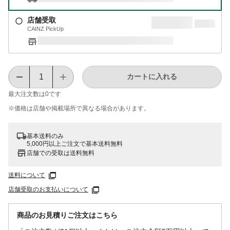
店舗受取
CAINZ PickUp
カートに入れる
最大注文数は
0
です
※価格は​店舗や​掲載場所で​異なる​場合が​あります。
基本送料のみ
5,000円以上ご注文で基本送料無料
店舗での受取は送料無料
送料について
店舗受取のお支払いについて
商品のお見積りご注文はこちら