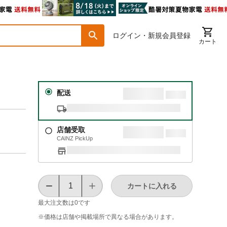
ログイン・新規会員登録
カート
配送
店舗受取
CAINZ PickUp
カートに入れる
最大注文数は
0
です
※価格は​店舗や​掲載場所で​異なる​場合が​あります。