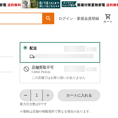
ログイン・新規会員登録
カート
配送
店舗受取不可
CAINZ PickUp
この店舗ではお取り扱いがありません
カートに入れる
最大注文数は
0
です
※価格は​店舗や​掲載場所で​異なる​場合が​あります。