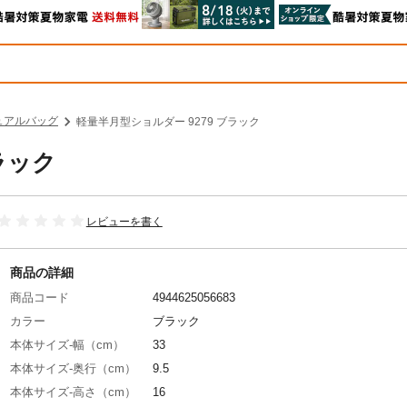
ュアルバッグ
軽量半月型ショルダー 9279 ブラック
ラック
レビューを書く
商品の詳細
商品コード
4944625056683
カラー
ブラック
本体サイズ-幅（cm）
33
本体サイズ-奥行（cm）
9.5
本体サイズ-高さ（cm）
16