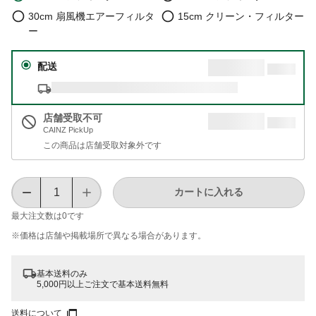
30cm 扇風機エアーフィルタ
15cm クリーン・フィルター
ー
配送
店舗受取不可
CAINZ PickUp
この商品は店舗受取対象外です
カートに入れる
最大注文数は
0
です
※価格は​店舗や​掲載場所で​異なる​場合が​あります。
基本送料のみ
5,000円以上ご注文で基本送料無料
送料について