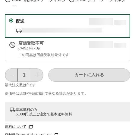
ー
配送
店舗受取不可
CAINZ PickUp
この商品は店舗受取対象外です
カートに入れる
最大注文数は
0
です
※価格は​店舗や​掲載場所で​異なる​場合が​あります。
基本送料のみ
5,000円以上ご注文で基本送料無料
送料について