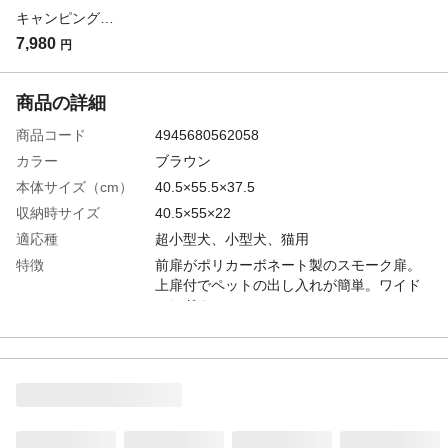
キャンピングキャリーファインR ダブルドア M グリーン
7,980
円
商品の詳細
商品コード
4945680562058
カラー
ブラウン
本体サイズ（cm）
40.5×55.5×37.5
収納時サイズ
40.5×55×22
適応種
超小型犬、小型犬、猫用
特徴
前扉がポリカーボネート製のスモーク扉。
上扉付でペットの出し入れが簡単。ワイド
ハンドル。
用途
室内ハウス、お出かけとして使用
商品説明
シートベルト固定機能付
原材料
ポリプロピレン、ABS樹脂、ポリカーボネ
ート、ステンレス鋼
耐荷重
12kg以下