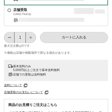
店舗受取
CAINZ PickUp
カートに入れる
最大注文数は
0
です
※価格は​店舗や​掲載場所で​異なる​場合が​あります。
基本送料のみ
5,000円以上ご注文で基本送料無料
店舗での受取は送料無料
送料について
店舗受取のお支払いについて
商品のお見積りご注文はこちら