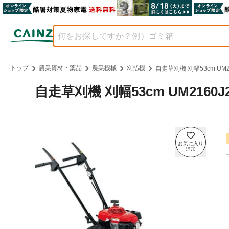
トップ
農業資材・薬品
農業機械
刈払機
自走草刈機 刈幅53cm UM2
自走草刈機 刈幅53cm UM2160J