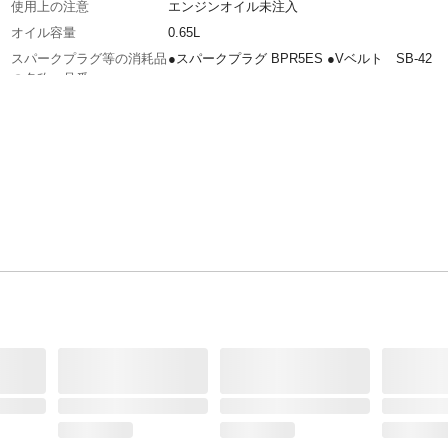
使用上の注意
エンジンオイル未注入
オイル容量
0.65L
スパークプラグ等の消耗品
●スパークプラグ BPR5ES ●Vベルト SB-42
の名称・品番