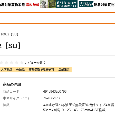
160J2【SU】
2【SU】
レビューを書く
大型商品
分納品
店舗受取で取寄せ可
店舗限定
商品の詳細
商品コード
4945943200796
本体サイズ（cm）
76-108-178
特徴
●車速が選べる油圧式無段変速機付タイプ●刈幅
53cm●刈高10・25・45・75mm●HST搭載