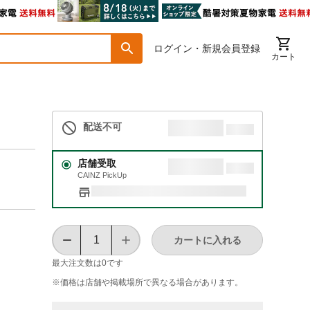
ログイン・新規会員登録
カート
配送不可
店舗受取
CAINZ PickUp
カートに入れる
最大注文数は
0
です
※価格は​店舗や​掲載場所で​異なる​場合が​あります。