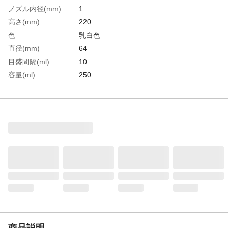
ノズル内径(mm)
1
高さ(mm)
220
色
乳白色
直径(mm)
64
目盛間隔(ml)
10
容量(ml)
250
生産国
日本
重さ
40.000G
材質1
ポリエチレン（PE）
商品説明