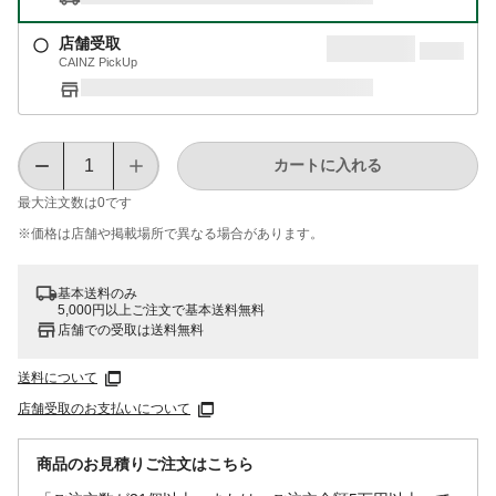
店舗受取
CAINZ PickUp
カートに入れる
最大注文数は
0
です
※価格は​店舗や​掲載場所で​異なる​場合が​あります。
基本送料のみ
5,000円以上ご注文で基本送料無料
店舗での受取は送料無料
送料について
店舗受取のお支払いについて
商品のお見積りご注文はこちら